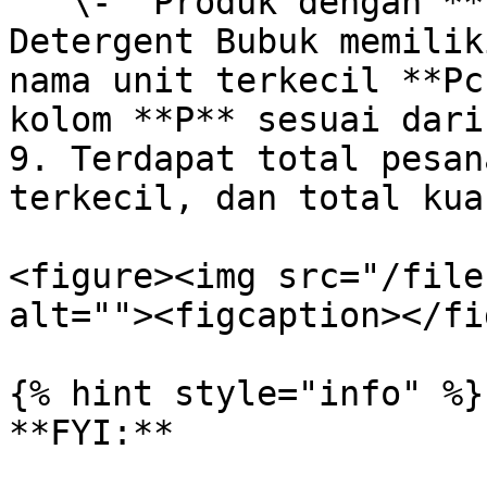
   \-  Produk dengan **1 level unit** : Produk 
Detergent Bubuk memilik
nama unit terkecil **Pc
kolom **P** sesuai dari
9. Terdapat total pesan
terkecil, dan total kua
<figure><img src="/file
alt=""><figcaption></fi
{% hint style="info" %}

**FYI:**
