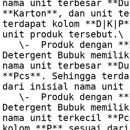
nama unit terbesar **Du
**Karton**, dan unit te
terdapat kolom **D|K|P*
unit produk tersebut.\

   \-  Produk dengan **2 level unit** : Produk 
Detergent Bubuk memilik
nama unit terbesar **Du
**Pcs**. Sehingga terda
dari inisial nama unit 
   \-  Produk dengan **1 level unit** : Produk 
Detergent Bubuk memilik
nama unit terkecil **Pc
kolom **P** sesuai dari