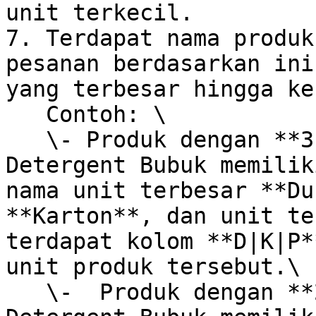
unit terkecil.

7. Terdapat nama produk
pesanan berdasarkan ini
yang terbesar hingga ke
   Contoh: \

   \- Produk dengan **3 level unit** : Produk 
Detergent Bubuk memilik
nama unit terbesar **Du
**Karton**, dan unit te
terdapat kolom **D|K|P*
unit produk tersebut.\

   \-  Produk dengan **2 level unit** : Produk 