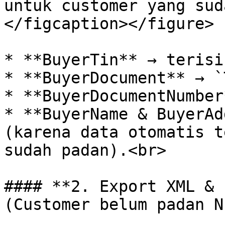
untuk customer yang sud
</figcaption></figure>

* **BuyerTin** → terisi
* **BuyerDocument** → `
* **BuyerDocumentNumber
* **BuyerName & BuyerAd
(karena data otomatis t
sudah padan).<br>

#### **2. Export XML & 
(Customer belum padan N