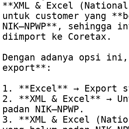
**XML & Excel (National
untuk customer yang **b
NIK–NPWP**, sehingga in
diimport ke Coretax.

Dengan adanya opsi ini,
export**:

1. **Excel** → Export s
2. **XML & Excel** → Un
padan NIK–NPWP.

3. **XML & Excel (Natio