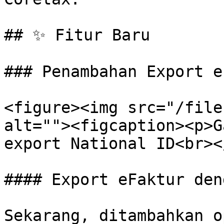
## ✨ Fitur Baru

### Penambahan Export e
<figure><img src="/file
alt=""><figcaption><p>G
export National ID<br><
#### Export eFaktur den
Sekarang, ditambahkan o