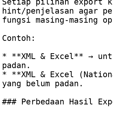
Setiap pilihan export k
hint/penjelasan agar pe
fungsi masing-masing op
Contoh:

* **XML & Excel** → unt
padan.

* **XML & Excel (Nation
yang belum padan.

### Perbedaan Hasil Expo