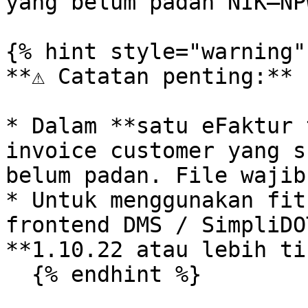
yang belum padan NIK–NPW
{% hint style="warning" 
**⚠️ Catatan penting:**

* Dalam **satu eFaktur 
invoice customer yang s
belum padan. File wajib
* Untuk menggunakan fit
frontend DMS / SimpliDO
**1.10.22 atau lebih ti
  {% endhint %}
