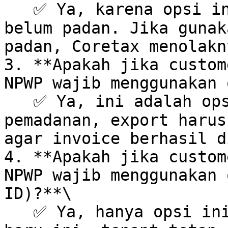
   ✅ Ya, karena opsi ini khusus untuk customer 
belum padan. Jika gunak
padan, Coretax menolakny
3. **Apakah jika custom
NPWP wajib menggunakan 
   ✅ Ya, ini adalah opsi yang benar. Setelah 
pemadanan, export harus
agar invoice berhasil d
4. **Apakah jika custom
NPWP wajib menggunakan 
ID)?**\

   ✅ Ya, hanya opsi ini yang valid. Dengan fitur 