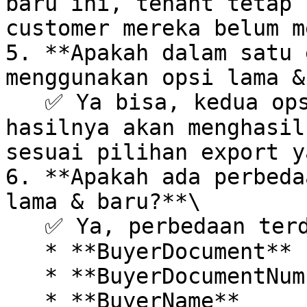
baru ini, tenant tetap 
customer mereka belum m
5. **Apakah dalam satu 
menggunakan opsi lama &
   ✅ Ya bisa, kedua opsi bisa dipakai. Namun 
hasilnya akan menghasil
sesuai pilihan export y
6. **Apakah ada perbeda
lama & baru?**\

   ✅ Ya, perbedaan terdapat pada field:

   * **BuyerDocument**

   * **BuyerDocumentNumber**

   * **BuyerName**
