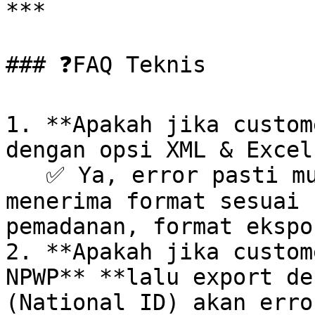
***

### ❓FAQ Teknis

1. **Apakah jika custom
dengan opsi XML & Excel
   ✅ Ya, error pasti muncul. Karena Coretax hanya 
menerima format sesuai 
pemadanan, format ekspo
2. **Apakah jika custom
NPWP** **lalu export de
(National ID) akan erro