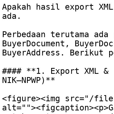
Apakah hasil export XML
ada.

Perbedaan terutama ada 
BuyerDocument, BuyerDoc
BuyerAddress. Berikut p
#### **1. Export XML & 
NIK–NPWP)**

<figure><img src="/file
alt=""><figcaption><p>G