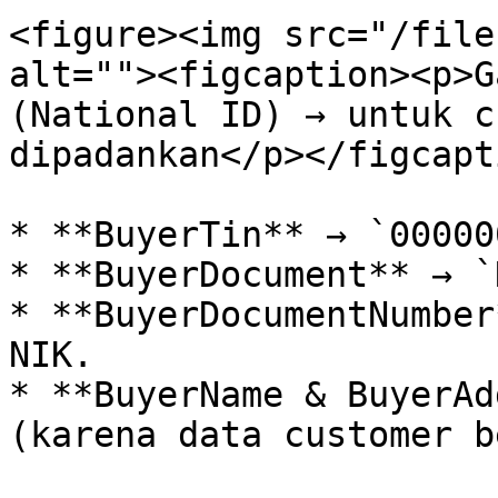
<figure><img src="/file
alt=""><figcaption><p>G
(National ID) → untuk c
dipadankan</p></figcapt
* **BuyerTin** → `00000
* **BuyerDocument** → `
* **BuyerDocumentNumber
NIK.

* **BuyerName & BuyerAd
(karena data customer b