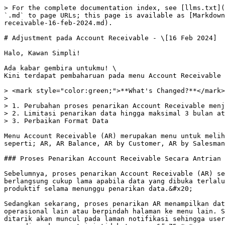
> For the complete documentation index, see [llms.txt](
`.md` to page URLs; this page is available as [Markdown
receivable-16-feb-2024.md).

# Adjustment pada Account Receivable - \[16 Feb 2024]

Halo, Kawan Simpli!

Ada kabar gembira untukmu! \

Kini terdapat pembaharuan pada menu Account Receivable 
> <mark style="color:green;">**What's Changed?**</mark>

>

> 1. Perubahan proses penarikan Account Receivable menj
> 2. Limitasi penarikan data hingga maksimal 3 bulan at
> 3. Perbaikan Format Data

Menu Account Receivable (AR) merupakan menu untuk melih
seperti; AR, AR Balance, AR by Customer, AR by Salesman
### Proses Penarikan Account Receivable Secara Antrian 
Sebelumnya, proses penarikan Account Receivable (AR) se
berlangsung cukup lama apabila data yang dibuka terlalu
produktif selama menunggu penarikan data.&#x20;

Sedangkan sekarang, proses penarikan AR menampilkan dat
operasional lain atau berpindah halaman ke menu lain. S
ditarik akan muncul pada laman notifikasi sehingga user