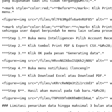
yang digunakan saat ini tidak tergangg&#x75;*.*

*<mark style="color:red;">**Before**</mark>: Klik Print
menu.*

<figure><img src="/files/9l7F63Mgdfx6a4nRUF85" alt="" w
*<mark style="color:blue;">**After:**</mark> Klik Print
sehingga user dapat berpindah ke menu lain selama prose
***Step 1.** Buka menu Intelligence> Pilih Account Rece
***Step 2.** Klik tombol Print PDF & Export CSV.*&#x20;

***Step 3.** Klik OK pada pesan "Generating data".*

<figure><img src="/files/HRvvNGI6boISQ6k2jN0G" alt="" w
***Step 4.** Buka menu notifikasi (lonceng)*

***Step 5.** Klik Download Excel atau Download PDF.*

<figure><img src="/files/vKRrcReNQm3tZi1rcUd3" alt="" w
***Step 6**. Hasil akan muncul pada tab baru.*&#x20;

<figure><img src="/files/T9PVX9fn0KRhWBVIb6aL" alt="" w
### Limitasi penarikan data hingga maksimal 3 bulan ata