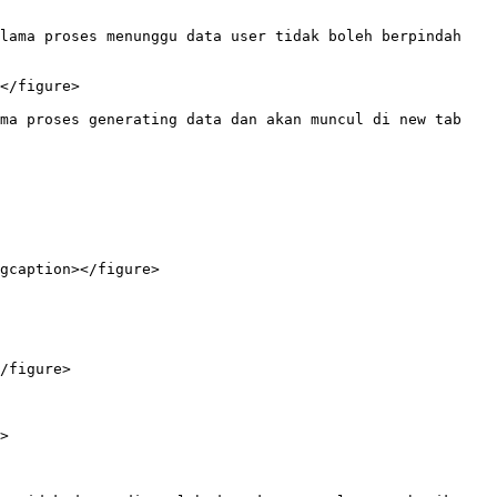
lama proses menunggu data user tidak boleh berpindah 
</figure>

ma proses generating data dan akan muncul di new tab 
gcaption></figure>

/figure>

>
