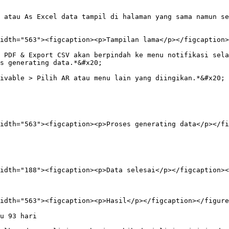
 atau As Excel data tampil di halaman yang sama namun se
idth="563"><figcaption><p>Tampilan lama</p></figcaption>
 PDF & Export CSV akan berpindah ke menu notifikasi sela
s generating data.*&#x20;

ivable > Pilih AR atau menu lain yang diingikan.*&#x20;

idth="563"><figcaption><p>Proses generating data</p></fi
idth="188"><figcaption><p>Data selesai</p></figcaption><
idth="563"><figcaption><p>Hasil</p></figcaption></figure
u 93 hari
