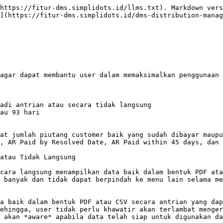
https://fitur-dms.simplidots.id/llms.txt). Markdown vers
](https://fitur-dms.simplidots.id/dms-distribution-manag
agar dapat membantu user dalam memaksimalkan penggunaan 
adi antrian atau secara tidak langsung

au 93 hari

at jumlah piutang customer baik yang sudah dibayar maupu
, AR Paid by Resolved Date, AR Paid within 45 days, dan 
atau Tidak Langsung

cara langsung menampilkan data baik dalam bentuk PDF ata
 banyak dan tidak dapat berpindah ke menu lain selama me
a baik dalam bentuk PDF atau CSV secara antrian yang dap
ehingga, user tidak perlu khawatir akan terlambat menger
 akan *aware* apabila data telah siap untuk digunakan da